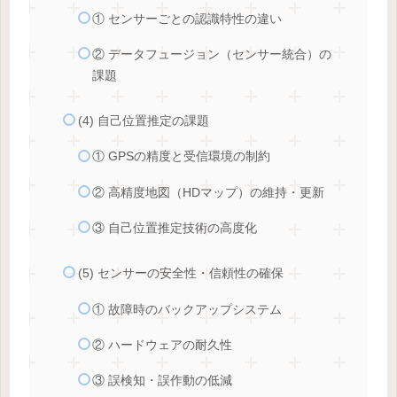
① センサーごとの認識特性の違い
② データフュージョン（センサー統合）の
課題
(4) 自己位置推定の課題
① GPSの精度と受信環境の制約
② 高精度地図（HDマップ）の維持・更新
③ 自己位置推定技術の高度化
(5) センサーの安全性・信頼性の確保
① 故障時のバックアップシステム
② ハードウェアの耐久性
③ 誤検知・誤作動の低減